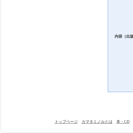
内容（出
トップページ
カマタミノルとは
本・CD