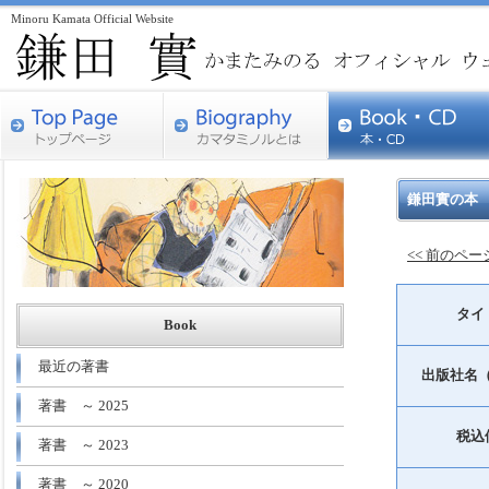
Minoru Kamata Official Website
鎌田實の本
<< 前のペ
タイ
Book
最近の著書
出版社名
著書 ～ 2025
税込
著書 ～ 2023
著書 ～ 2020