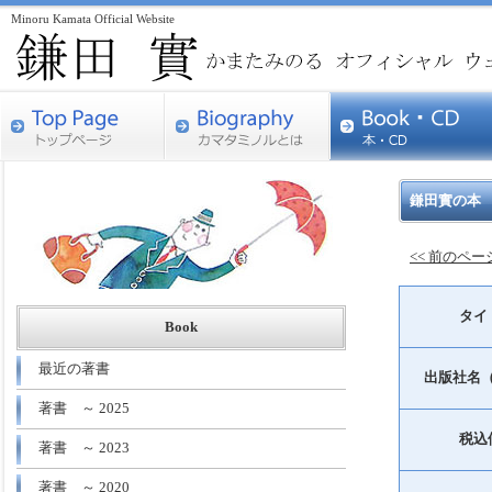
Minoru Kamata Official Website
鎌田實の本
<< 前のペ
タイ
Book
最近の著書
出版社名
著書 ～ 2025
税込
著書 ～ 2023
著書 ～ 2020