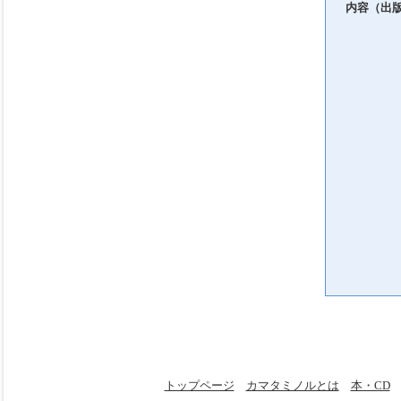
内容（出
トップページ
カマタミノルとは
本・CD