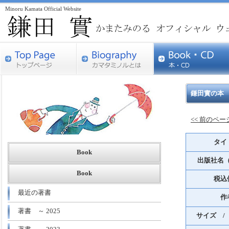
Minoru Kamata Official Website
鎌田實の本
<< 前のペ
タイ
Book
出版社名
Book
税込
最近の著書
作
著書 ～ 2025
サイズ /